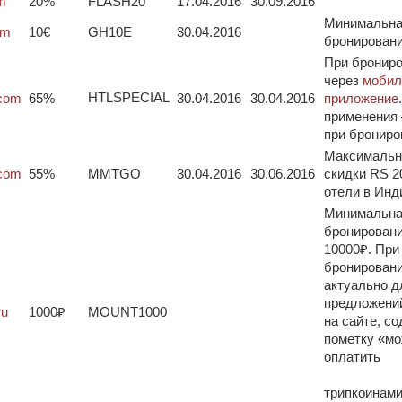
m
20%
FLASH20
17.04.2016
30.09.2016
Минимальна
om
10€
GH10E
30.04.2016
бронирован
При бронир
через
мобил
HTLSPECIAL
.com
65%
30.04.2016
30.04.2016
приложение
применения
при брониро
Максимальн
.com
55%
MMTGO
30.04.2016
30.06.2016
скидки RS 2
отели в Инд
Минимальна
бронирован
10000₽. При
бронировани
актуально д
предложений
ru
1000₽
MOUNT1000
на сайте, с
пометку «м
оплатить
трипкоинами