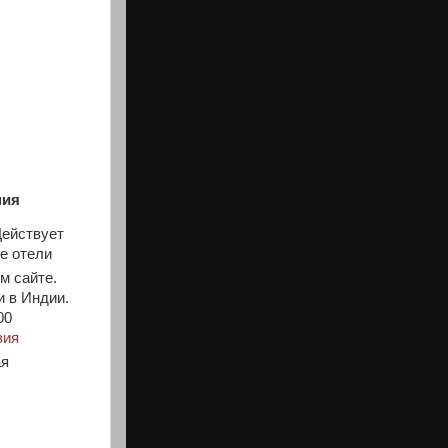
ния
Действует
е отели
м сайте.
и в Индии.
00
вия
ая