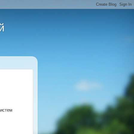
й
систем