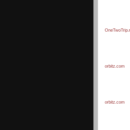
OneTwoTrip.
orbitz.com
orbitz.com