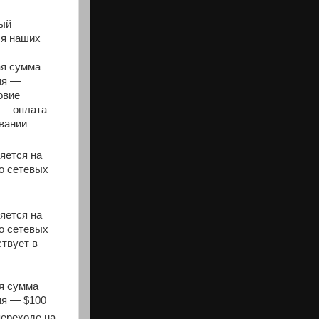
ый
ля наших
я сумма
ия —
овие
 — оплата
вании
яется на
о сетевых
яется на
о сетевых
ствует в
я сумма
ия — $100
переходе на