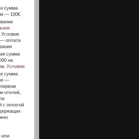
я сумма
ия — 100€
овании
ьное
. Условие
 — оплата
вании
ая сумма
000 на
ии.
Условия
я сумма
ия —
 первом
и отелей,
ля
 с оплатой
одержащих
ожно
 или