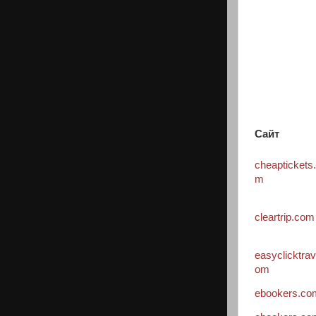
Сайт
cheaptickets
m
cleartrip.com
easyclicktrav
om
ebookers.co