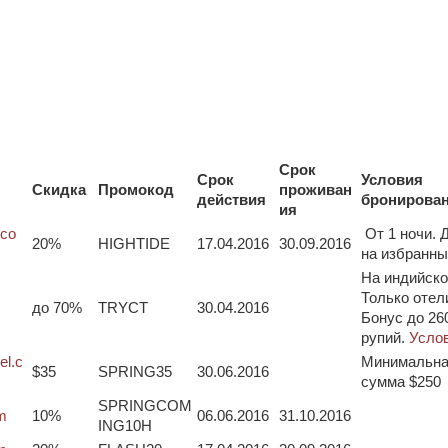
Срок
Срок
Условия
Скидка
Промокод
проживан
действия
бронирова
ия
.co
От 1 ночи. 
20%
HIGHTIDE
17.04.2016
30.09.2016
на избранны
На индийско
Только отел
до 70%
TRYCT
30.04.2016
Бонус до 26
рупий.
Усло
el.c
Минимальн
$35
SPRING35
30.06.2016
сумма $250
SPRINGCOM
m
10%
06.06.2016
31.10.2016
ING10H