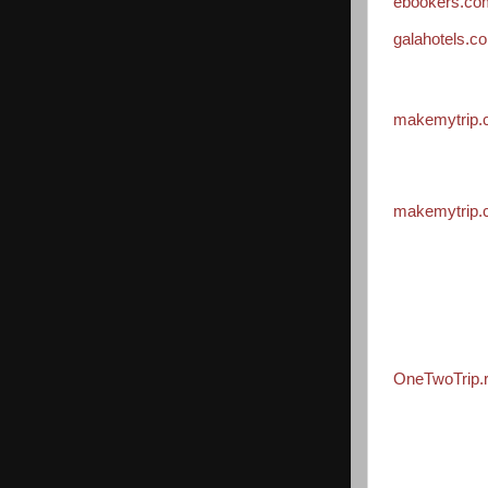
ebookers.co
galahotels.c
makemytrip
makemytrip
OneTwoTrip.