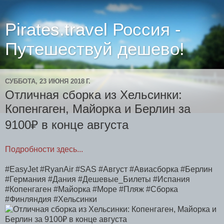
Pirates.travel Россия -
Путешествуй дешево!
СУББОТА, 23 ИЮНЯ 2018 Г.
Отличная сборка из Хельсинки:
Копенгаген, Майорка и Берлин за
9100₽ в конце августа
Подробности здесь...
#EasyJet #RyanAir #SAS #Август #Авиасборка #Берлин
#Германия #Дания #Дешевые_Билеты #Испания
#Копенгаген #Майорка #Море #Пляж #Сборка
#Финляндия #Хельсинки