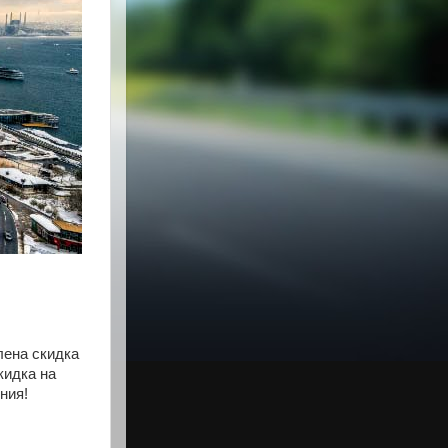
лена скидка
кидка на
ния!