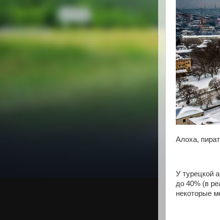
Алоха, пират
У турецкой 
до 40% (в р
некоторые м