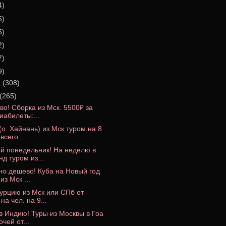
4)
5)
5)
2)
7)
9)
я
(308)
(265)
о! Сборка из Мск. 5500₽ за
иабилеты:...
(о. Хайнань) из Мск туром на 8
всего...
й понедельник! На неделю в
д туром из...
но дешево! Куба на Новый год
из Мск ...
Турцию из Мск или СПб от
на чел. на 9...
в Индию! Туры из Москвы в Гоа
очей от...