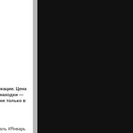
кации. Цена
 находки —
не только в
аль #Январь