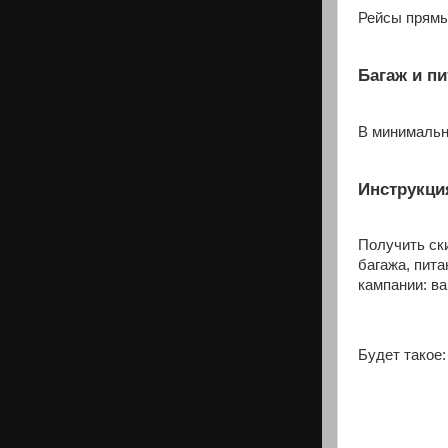
Рейсы прямы
Багаж и пи
В минимальн
Инструкци
Получить ск
багажа, пита
кампании: ва
Будет такое: