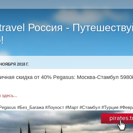
.travel Россия - Путешеству
!
НОЯБРЯ 2018 Г.
ичная скидка от 40% Pegasus: Москва-Стамбул 5980₽
здесь...
Pegasus #Без_Багажа #Лоукост #Март #Стамбул #Турция #Февр