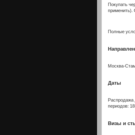
Покупать че
применить).
Полные усло
Направлен
Москва-Ста
Даты
Распродажа д
периодов: 18
Визы и ст