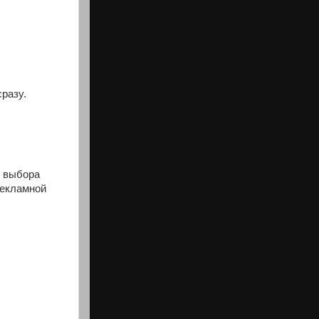
разу.
, выбора
рекламной