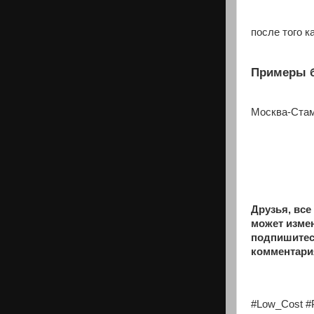
после того к
Примеры 
Москва-Ста
Друзья, вс
может изме
подпишитес
комментария
#Low_Cost #