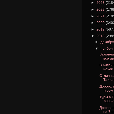
►
2023
(218
►
2022
(176
►
2021
(218
►
2020
(340
►
2019
(587
▼
2018
(298
►
декабр
▼
ноября
Заманчив
все ав
В Китай 
ночей 
Отличны
Таилан
Дорого, 
туром 
Туры в 
7800₽ 
Дешево 
на 7 н