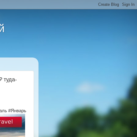
й
 туда-
аль #Январь