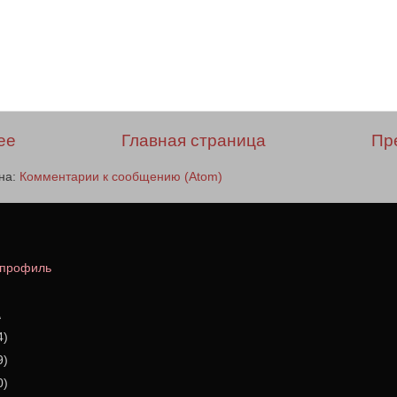
ее
Главная страница
Пр
на:
Комментарии к сообщению (Atom)
 профиль
А
4)
9)
0)