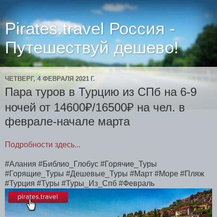
Pirates.travel Россия -
Путешествуй дешево!
ЧЕТВЕРГ, 4 ФЕВРАЛЯ 2021 Г.
Пара туров в Турцию из СПб на 6-9
ночей от 14600₽/16500₽ на чел. в
феврале-начале марта
Подробности здесь...
#Алания #Библио_Глобус #Горячие_Туры
#Горящие_Туры #Дешевые_Туры #Март #Море #Пляж
#Турция #Туры #Туры_Из_Спб #Февраль