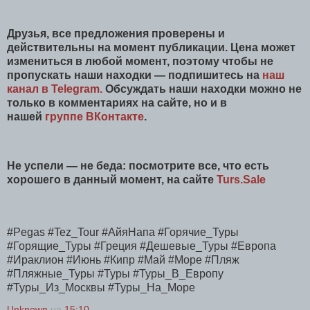
Друзья, все предложения проверены и
действительны на момент публикации. Цена может
измениться в любой момент, поэтому чтобы не
пропускать наши находки — подпишитесь на
наш
канал в Telegram.
Обсуждать наши находки можно не
только в комментариях на сайте, но и в
нашей
группе ВКонтакте
.
Не успели — не беда: посмотрите все, что есть
хорошего в данный момент, на сайте
Turs.Sale
#Pegas #Tez_Tour #АйяНапа #Горячие_Туры
#Горящие_Туры #Греция #Дешевые_Туры #Европа
#Ираклион #Июнь #Кипр #Май #Море #Пляж
#Пляжные_Туры #Туры #Туры_В_Европу
#Туры_Из_Москвы #Туры_На_Море
Unknown
на
15:10