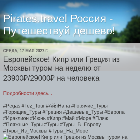
Pirates.travel Россия -
Путешествуй дешево!
СРЕДА, 17 МАЯ 2023 Г.
Европейское! Кипр или Греция из
Москвы туром на неделю от
23900₽/29000₽ на человека
Подробности здесь...
#Pegas #Tez_Tour #АйяНапа #Горячие_Туры
#Горящие_Туры #Греция #Дешевые_Туры #Европа
#Ираклион #Июнь #Кипр #Май #Море #Пляж
#Пляжные_Туры #Туры #Туры_В_Европу
#Туры_Из_Москвы #Туры_На_Море