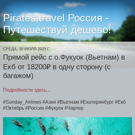
Pirates.travel Россия -
Путешествуй дешево!
СРЕДА, 30 ИЮЛЯ 2025 Г.
Прямой рейс с о.Фукуок (Вьетнам) в
Екб от 18200₽ в одну сторону (с
багажом)
Подробности здесь...
#Sunday_Airlines #Азия #Вьетнам #Екатеринбург #Екб
#Октябрь #Россия #Фукуок #Чартер